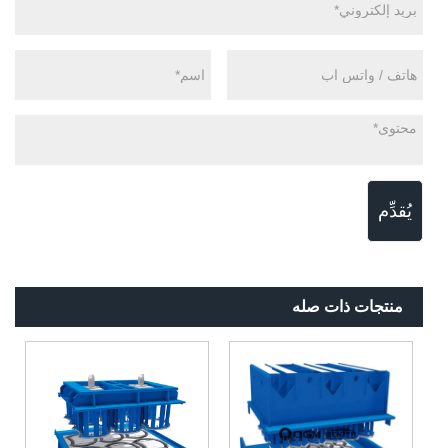
يُقدِّم
منتجات ذات صله