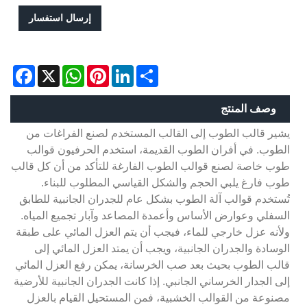
إرسال استفسار
acebook
WhatsApp
X
Pinterest
LinkedIn
Share
وصف المنتج
يشير قالب الطوب إلى القالب المستخدم لصنع الفراغات من
الطوب. في أفران الطوب القديمة، استخدم الحرفيون قوالب
طوب خاصة لصنع قوالب الطوب الفارغة للتأكد من أن كل قالب
طوب فارغ يلبي الحجم والشكل القياسي المطلوب للبناء.
تُستخدم قوالب آلة الطوب بشكل عام للجدران الجانبية للطابق
السفلي وعوارض الأساس وأعمدة المصاعد وآبار تجميع المياه.
ولأنه عزل خارجي للماء، فيجب أن يتم العزل المائي على طبقة
الوسادة والجدران الجانبية، ويجب أن يمتد العزل المائي إلى
قالب الطوب بحيث بعد صب الخرسانة، يمكن رفع العزل المائي
إلى الجدار الخرساني الجانبي. إذا كانت الجدران الجانبية للأرضية
مصنوعة من القوالب الخشبية، فمن المستحيل القيام بالعزل